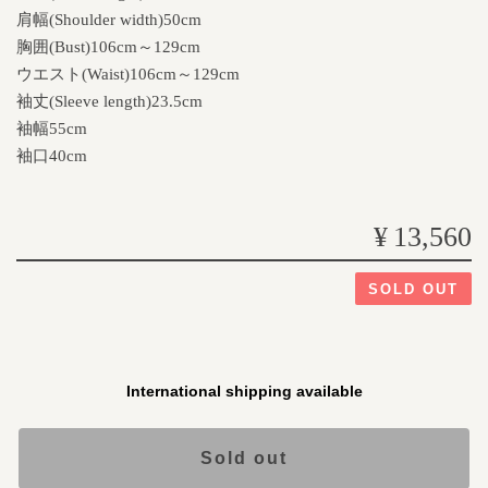
肩幅(Shoulder width)50cm
胸囲(Bust)106cm～129cm
ウエスト(Waist)106cm～129cm
袖丈(Sleeve length)23.5cm
袖幅55cm
袖口40cm
¥13,560
SOLD OUT
International shipping available
Sold out