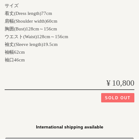
サイズ
着丈(Dress length)77cm
肩幅(Shoulder width)60cm
胸囲(Bust)128cm～156cm
ウエスト(Waist)128cm～156cm
袖丈(Sleeve length)19.5cm
袖幅62cm
袖口46cm
¥10,800
SOLD OUT
International shipping available