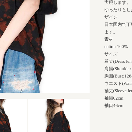
実現します。
ゆったりとし
ザイン。
日本国内で丁寧
ます。
素材
cotton 100%
サイズ
着丈(Dress len
肩幅(Shoulder 
胸囲(Bust)12
ウエスト(Waist
袖丈(Sleeve le
袖幅62cm
袖口46cm