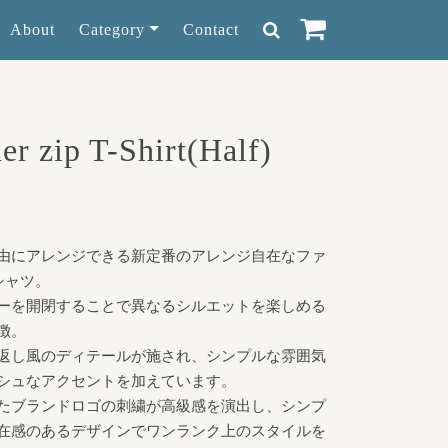
About
Category
Contact
er zip T-Shirt(Half)
由にアレンジできる新定番のアレンジ自在なファ
シャツ。
ーを開閉することで異なるシルエットを楽しめる
徴。
返し風のディテールが施され、シンプルな雰囲気
シュなアクセントを加えています。
たブランドロゴの刺繍が高級感を演出し、シンプ
在感のあるデザインでワンランク上のスタイルを