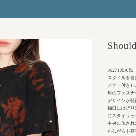
Should
3627105A 黒
スタイルを自
スナー付きT
肩のファスナ
デザインが特
袖口には折り
にスタイリッ
中央に施され
ルながらも存