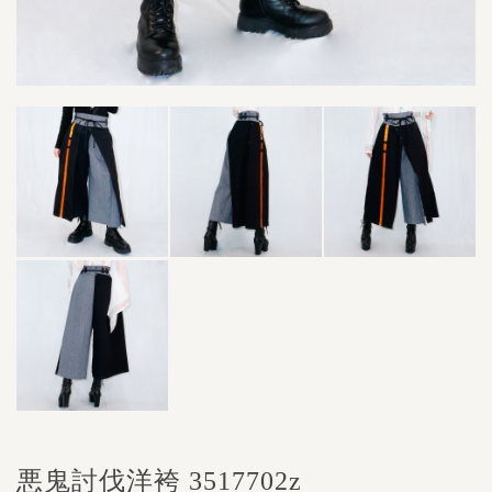
悪鬼討伐洋袴 3517702z